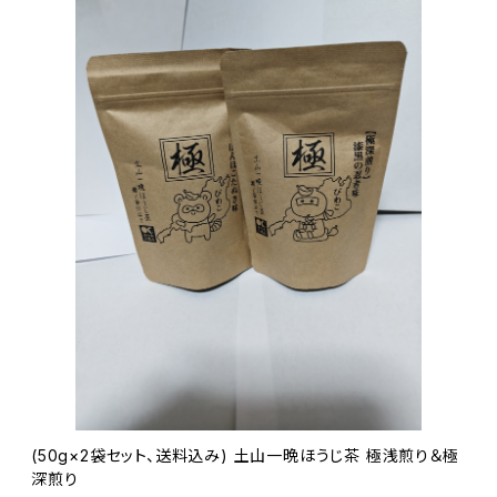
(50g×2袋セット、送料込み) 土山一晩ほうじ茶 極浅煎り＆極
深煎り