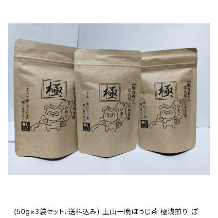
(50g×3袋セット、送料込み) 土山一晩ほうじ茶 極浅煎り ぽ