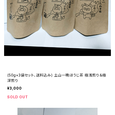
(50g×3袋セット、送料込み) 土山一晩ほうじ茶 極浅煎り＆極
深煎り
¥3,000
SOLD OUT