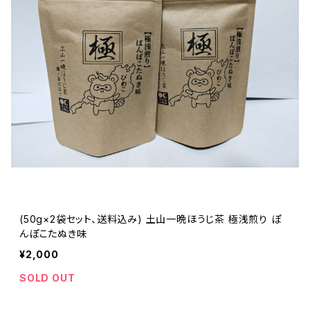
(50g×2袋セット、送料込み) 土山一晩ほうじ茶 極浅煎り ぽ
んぽこたぬき味
¥2,000
SOLD OUT